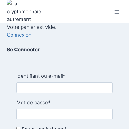
Skip
to
content
Votre panier est vide.
Connexion
Se Connecter
N
Identifiant ou e-mail
*
é
c
e
N
Mot de passe
*
s
é
s
c
a
e