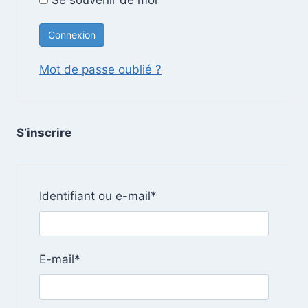
Se souvenir de moi
i
s
r
s
e
a
i
Mot de passe oublié ?
r
e
S’inscrire
N
Identifiant ou e-mail
*
é
c
e
N
E-mail
*
s
é
s
c
a