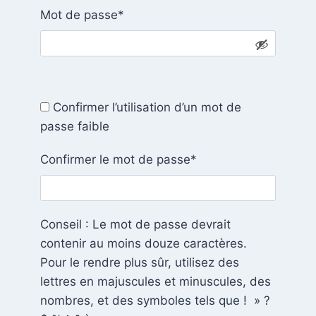
e
N
Mot de passe
*
i
s
é
r
s
c
e
a
e
i
s
r
Confirmer l’utilisation d’un mot de
s
e
passe faible
a
i
N
Confirmer le mot de passe
*
r
é
e
c
e
Conseil : Le mot de passe devrait
s
contenir au moins douze caractères.
s
Pour le rendre plus sûr, utilisez des
a
lettres en majuscules et minuscules, des
i
nombres, et des symboles tels que ! » ?
r