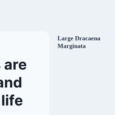
Large Dracaena
Marginata
 are
and
life