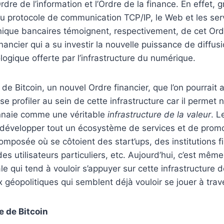
’Ordre de l’information et l’Ordre de la finance. En effet, 
 protocole de communication TCP/IP, le Web et les ser
nique bancaires témoignent, respectivement, de cet Ord
nancier qui a su investir la nouvelle puissance de diffus
logique offerte par l’infrastructure du numérique.
de Bitcoin, un nouvel Ordre financier, que l’on pourrait 
e profiler au sein de cette infrastructure car il perme
onnaie comme une véritable
infrastructure de la valeur
. L
i développer tout un écosystème de services et de promo
mposée où se côtoient des start’ups, des institutions f
s utilisateurs particuliers, etc. Aujourd’hui, c’est mêm
 qui tend à vouloir s’appuyer sur cette infrastructure de
 géopolitiques qui semblent déjà vouloir se jouer à trave
e de Bitcoin