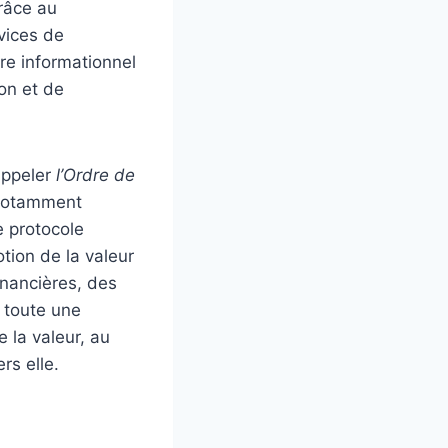
grâce au
vices de
re informationnel
ion et de
appeler
l’Ordre de
t notamment
e protocole
tion de la valeur
inancières, des
e toute une
 la valeur, au
rs elle.