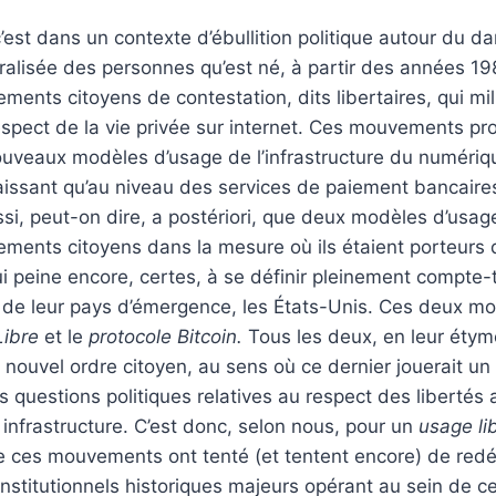
’est dans un contexte d’ébullition politique autour du da
ralisée des personnes qu’est né, à partir des années 19
nts citoyens de contestation, dits libertaires, qui milit
espect de la vie privée sur internet. Ces mouvements pr
veaux modèles d’usage de l’infrastructure du numériqu
issant qu’au niveau des services de paiement bancaire
si, peut-on dire, a postériori, que deux modèles d’usa
ents citoyens dans la mesure où ils étaient porteurs d
qui peine encore, certes, à se définir pleinement compte-
l de leur pays d’émergence, les États-Unis. Ces deux m
Libre
et le
protocole Bitcoin.
Tous les deux, en leur étymo
 nouvel ordre citoyen, au sens où ce dernier jouerait u
es questions politiques relatives au respect des libertés
 infrastructure. C’est donc, selon nous, pour un
usage li
 ces mouvements ont tenté (et tentent encore) de redéf
nstitutionnels historiques majeurs opérant au sein de ce