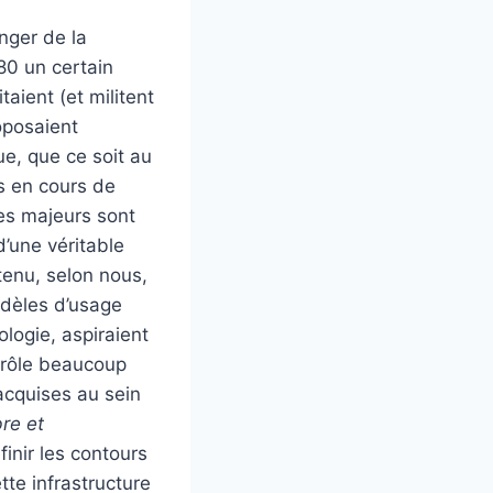
nger de la
80 un certain
aient (et militent
oposaient
e, que ce soit au
s en cours de
ges majeurs sont
’une véritable
tenu, selon nous,
odèles d’usage
logie, aspiraient
n rôle beaucoup
 acquises au sein
bre et
inir les contours
tte infrastructure