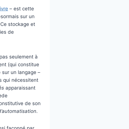
ivre
– est cette
désormais sur un
 Ce stockage et
gies de
e pas seulement à
nt (qui constitue
e sur un langage –
s qui nécessitent
és
apparaissant
sède
nstitutive de son
d’automatisation
.
insi façonné par