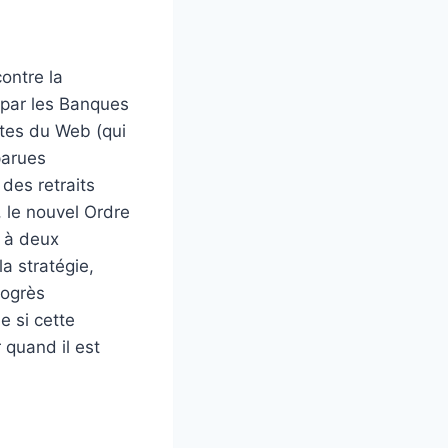
contre la
 par les Banques
ntes du Web (qui
parues
des retraits
r, le nouvel Ordre
e à deux
a stratégie,
rogrès
e si cette
 quand il est