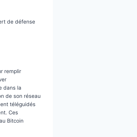
vert de défense
r remplir
ver
e dans la
on de son réseau
ment téléguidés
ent. Ces
au Bitcoin