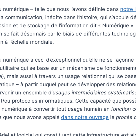
du numérique – telle que nous l’avons définie dans
notre l
 la communication, inédite dans l’histoire, qui s’appuie 
ion et de stockage de l’information dit « Numérique ».
n se fait désormais par le biais de différentes technolo
 à l’échelle mondiale.
du numérique a ceci d’exceptionnel qu’elle ne se façonn
utilitaire qui se base sur un mécanisme de fonctionneme
e), mais aussi à travers un usage relationnel qui se bas
atique – à partir duquel peut se développer des relation
tervenir un ensemble d’
usages intermédiaires systématis
et/ou protocoles informatiques. Cette capacité que pos
du numérique à convertir tout
usage
humain en
fonction
co
e que nous avons appelé
dans notre ouvrage
le
procès 
iel et logiciel qui constituent cette infrastructure est a